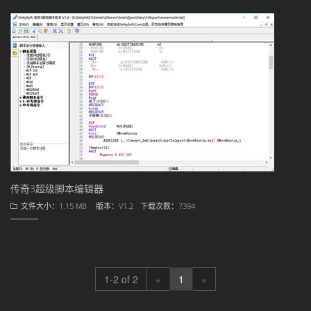
传奇3超级脚本编辑器
文件大小：1.15 MB
版本：V1.2
下载次数：7394
1-2 of 2
«
1
»