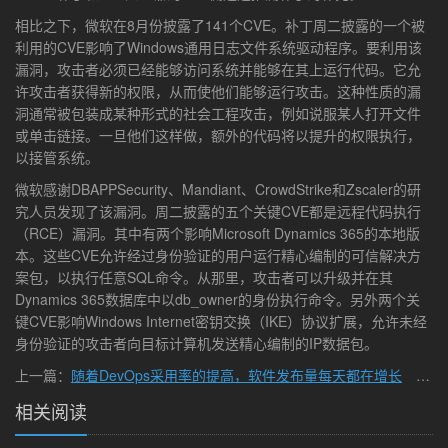
相比之下，微软在8月份披露了141个CVE。补丁周二披露的一个被
利用的CVE影响了Windows通用日志文件系统驱动程序。要利用该
漏洞，攻击者必须已经能够访问系统并能够在其上运行代码。它允
许攻击者获得新的权限，从而使他们能够运行攻击。这种性质的漏
洞通常被包装成某种形式的社会工程攻击，例如说服某人打开文件
或单击链接。一旦他们这样做，额外的代码将以提升的权限执行，
以接管系统。
微软感谢DBAPPSecurity、Mandiant、CrowdStrike和Zscaler的研
究人员发现了该漏洞。周二披露的五个关键CVE都是远程代码执行
（RCE）漏洞。其中有两个影响Microsoft Dynamics 365的本地版
本。这些CVE允许经过身份验证的用户运行精心编制的可信解决方
案包，以执行任意SQL命令。从那里，攻击者可以升级并在其
Dynamics 365数据库中以db_owner的身份执行命令。另外两个关
键CVE影响Windows Internet密钥交换（IKE）协议扩展，允许未经
身份验证的攻击者向目标计算机发送精心编制的IP数据包。
上一篇：
随着DevOps采用率的提高，软件发布量每天都在增长
下一篇：
相关阅读