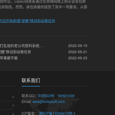
件后，Lapsus$黑客通过在黑暗网络上购买该承包商
请求阻挠。然而，承包商最终接受了其中一项要求。从那
的日历和助理“提醒”移动到谷歌任务
● 钱伯斯带着一家初创公司回来打乱他的老公司思科系统公司
2022-09-15
提醒”移动到谷歌任务
2022-09-21
连苹果都不敢
2022-09-23
联系我们
联系QQ：
31852295
54921009
Email:
web@sinkysoft.com
ICP备案：
皖ICP备17008419号-1