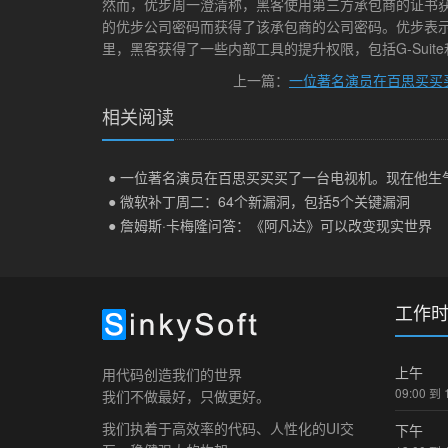
然而，优步周一澄清称，黑客使用第三方承包商的证书获得
的优步公司密码而获得了该承包商的公司密码。优步表
里，黑客获得了一些内部工具的提升权限，包括G-Suite和
上一篇：
一位著名演员在百思买买
相关阅读
● 微软补丁周二：64个新漏洞，包括5个关键漏洞
● 詹姆斯·卡梅隆问答：《阿凡达》可以改变现实世界
工作
上午
用代码创造我们的世界
09:00 到 
我们不做最好，只做更好。
我们执着于高效率的代码、人性化的UI交
下午